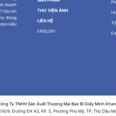
SẢN PHẨM
Ph
inh doanh
THƯ VIỆN ẢNH
 7 lớp với
Ho
hư thùng
LIÊN HỆ
Tổ
rton kiều
ENGLISH
Em
ông Ty TNHH Sản Xuất Thương Mại Bao Bì Giấy Minh Kha
8/16/9, Đường ĐX 43, KP. 5, Phường Phú Mỹ, TP. Thủ Dầu M