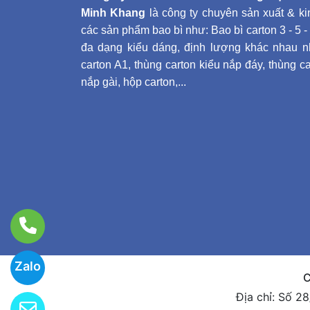
Minh Khang
là công ty chuyên sản xuất & k
các sản phẩm bao bì như: Bao bì carton 3 - 5 -
đa dạng kiểu dáng, định lượng khác nhau n
carton A1, thùng carton kiểu nắp đáy, thùng ca
nắp gài, hộp carton,...
Zalo
C
Địa chỉ: Số 2