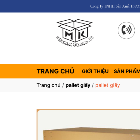
Công Ty TNHH Sản Xuất Thương Mại Bao 
TRANG CHỦ
GIỚI THIỆU
SẢN PHẨ
Trang chủ
/
pallet giấy
/
pallet giấy