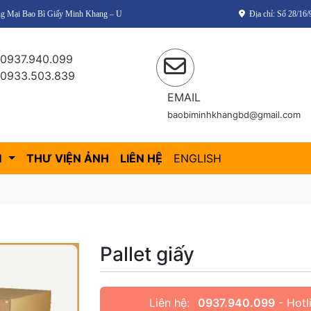
Bì Giấy Minh Khang – Uy tín – Chất lượng – Giá thành cạnh tranh!
Địa chỉ: Số 28/1
0937.940.099
0933.503.839
EMAIL
baobiminhkhangbd@gmail.com
M
THƯ VIỆN ẢNH
LIÊN HỆ
ENGLISH
Pallet giấy
Liên hệ:
0937.940.099
- Hotl