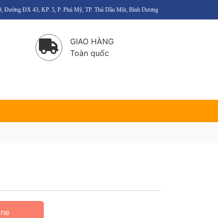
6/9, Đường ĐX 43, KP. 5, P. Phú Mỹ, TP. Thủ Dầu Một, Bình Dương
GIAO HÀNG
Toàn quốc
ine