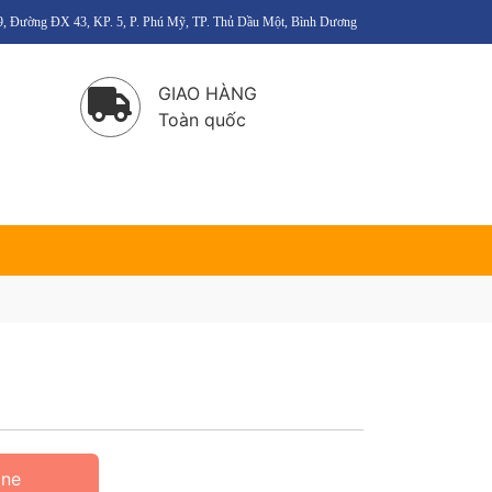
6/9, Đường ĐX 43, KP. 5, P. Phú Mỹ, TP. Thủ Dầu Một, Bình Dương
GIAO HÀNG
Toàn quốc
ine