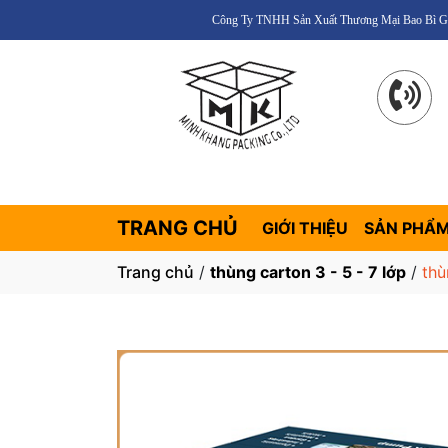
Công Ty TNHH Sản Xuất Thương Mại Bao Bì Giấy Minh Khang – Uy
TRANG CHỦ
GIỚI THIỆU
SẢN PHẨ
Trang chủ
/
thùng carton 3 - 5 - 7 lớp
/
thù