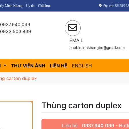
 tín – Chất lượng – Giá thành cạnh tranh!
Địa chỉ: Số 28/1
0937.940.099
0933.503.839
EMAIL
baobiminhkhangbd@gmail.com
M
THƯ VIỆN ẢNH
LIÊN HỆ
ENGLISH
ng carton duplex
Thùng carton duplex
Liên hệ:
0937.940.099
- Hotl