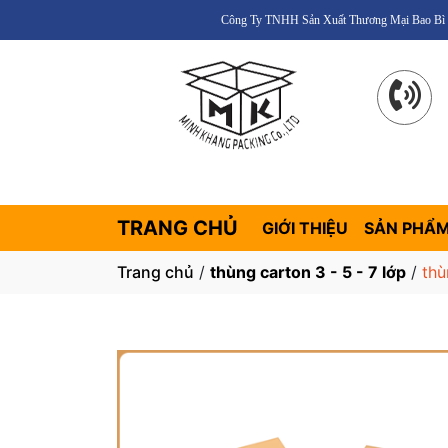
Công Ty TNHH Sản Xuất Thương Mại Bao Bì Giấy Minh Khang – U
TRANG CHỦ
GIỚI THIỆU
SẢN PHẨ
Trang chủ
/
thùng carton 3 - 5 - 7 lớp
/
thù