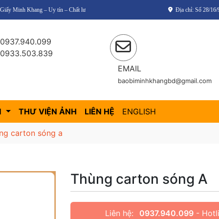
y tín – Chất lượng – Giá thành cạnh tranh!
Địa chỉ: Số 28/1
0937.940.099
0933.503.839
EMAIL
baobiminhkhangbd@gmail.com
M
THƯ VIỆN ẢNH
LIÊN HỆ
ENGLISH
ng carton sóng a
Thùng carton sóng A
Liên hệ:
0937.940.099
- Hotl