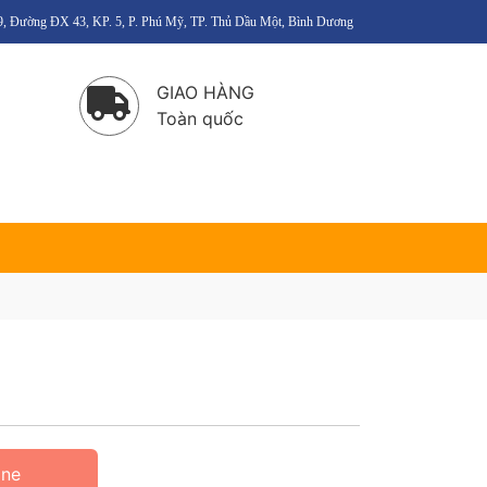
6/9, Đường ĐX 43, KP. 5, P. Phú Mỹ, TP. Thủ Dầu Một, Bình Dương
GIAO HÀNG
Toàn quốc
ine