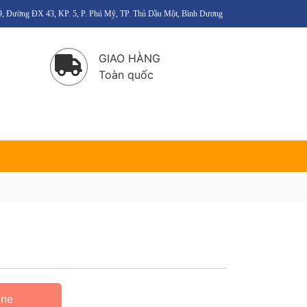
6/9, Đường ĐX 43, KP. 5, P. Phú Mỹ, TP. Thủ Dầu Một, Bình Dương
GIAO HÀNG
Toàn quốc
ine