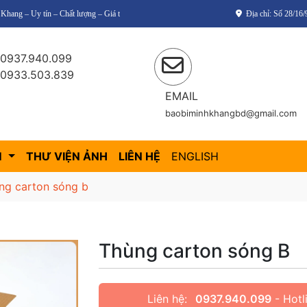
ất lượng – Giá thành cạnh tranh!
Địa chỉ: Số 28/1
0937.940.099
0933.503.839
EMAIL
baobiminhkhangbd@gmail.com
M
THƯ VIỆN ẢNH
LIÊN HỆ
ENGLISH
ng carton sóng b
Thùng carton sóng B
Liên hệ:
0937.940.099
- Hotl