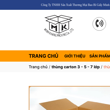
Công Ty TNHH Sản Xuất Thương Mại Bao Bì Giấy Minh Khang – Uy tín – Ch
TRANG CHỦ
GIỚI THIỆU
SẢN PHẨ
Trang chủ
/
thùng carton 3 - 5 - 7 lớp
/
thù